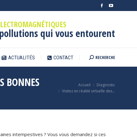
Facebook
YouTube
page
page
ÉLECTROMAGNÉTIQUES
opens
opens
 pollutions qui vous entourent
in
in
new
new
window
window
RECHERCHE
ACTUALITÉS
CONTACT
Search:
OS BONNES
Vous êtes ici :
Accueil
Diagnostic
Visitez en réalité virtuelle des…
migraines intempestives ? Vous vous demandez si ces