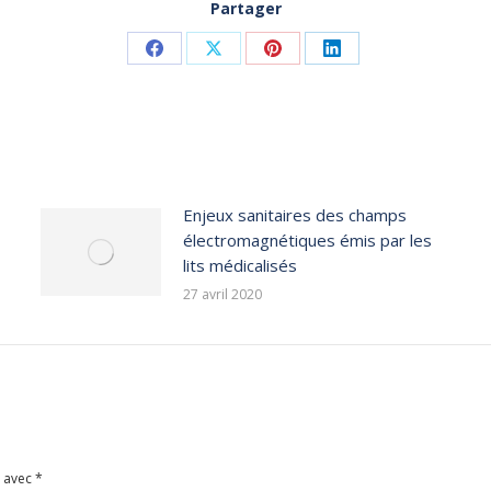
Partager
Share
Share
Share
Share
on
on
on
on
Facebook
X
Pinterest
LinkedIn
Enjeux sanitaires des champs
électromagnétiques émis par les
lits médicalisés
27 avril 2020
s avec
*