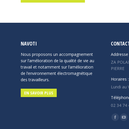
NAVOTI
CONTACT
Nous proposons un accompagnement
Addresse 
sur l’amélioration de la qualité de vie au
ZA POLAX
travail et notamment sur l’amélioration
PIERRE
de l’environnement électromagnétique
Horaires :
des travailleurs.
Lundi au 
EN SAVOIR PLUS
Téléphone
02 34 74 
Trouvez n
Facebo
Yo
page
pa