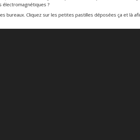
s électromagnétiques ?
des bureaux. Cliquez sur les petites pastilles déposées ça et là