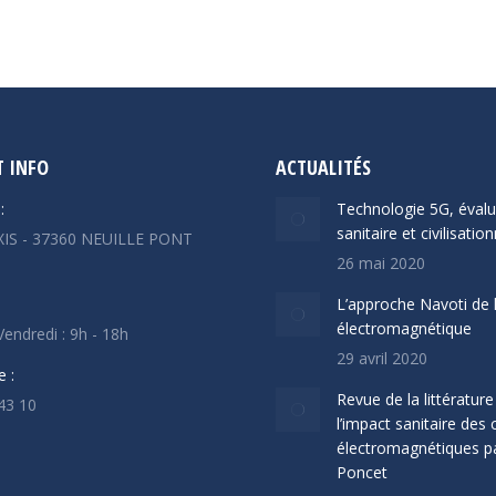
 INFO
ACTUALITÉS
:
Technologie 5G, évalu
sanitaire et civilisation
IS - 37360 NEUILLE PONT
26 mai 2020
L’approche Navoti de 
électromagnétique
Vendredi : 9h - 18h
29 avril 2020
 :
Revue de la littérature
43 10
l’impact sanitaire de
ous sur :
électromagnétiques pa
ok
uTube
Poncet
ge