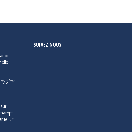
SUIVEZ NOUS
ation
nelle
l’hygiène
 sur
s champs
r le Dr