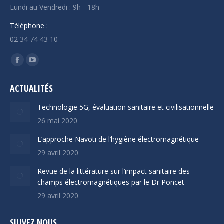
Lundi au Vendredi : 9h - 18h
Téléphone :
02 34 74 43 10
Trouvez nous sur :
Facebook
YouTube
page
page
ACTUALITÉS
opens
opens
in
in
Technologie 5G, évaluation sanitaire et civilisationnelle
new
new
26 mai 2020
window
window
L’approche Navoti de l’hygiène électromagnétique
29 avril 2020
Revue de la littérature sur l’impact sanitaire des
champs électromagnétiques par le Dr Poncet
29 avril 2020
SUIVEZ NOUS