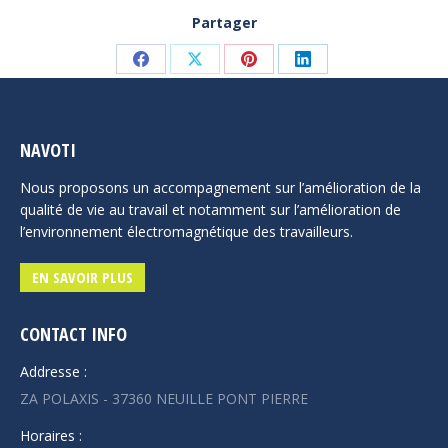
Partager
Share
Share
Share
Share
on
on
on
on
Facebook
X
Pinterest
LinkedIn
NAVOTI
Nous proposons un accompagnement sur l’amélioration de la
qualité de vie au travail et notamment sur l’amélioration de
l’environnement électromagnétique des travailleurs.
EN SAVOIR PLUS
CONTACT INFO
Addresse :
ZA POLAXIS - 37360 NEUILLE PONT PIERRE
Horaires :