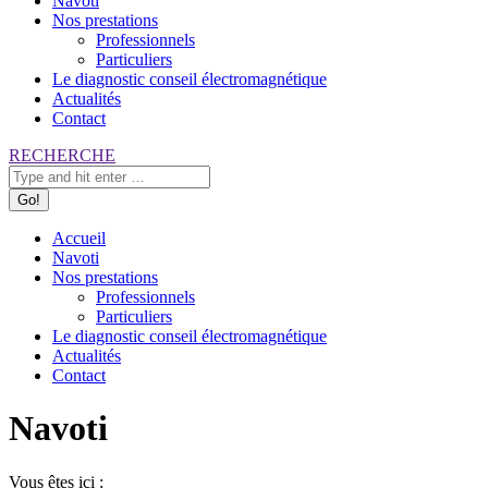
Navoti
Nos prestations
Professionnels
Particuliers
Le diagnostic conseil électromagnétique
Actualités
Contact
Search:
RECHERCHE
Accueil
Navoti
Nos prestations
Professionnels
Particuliers
Le diagnostic conseil électromagnétique
Actualités
Contact
Navoti
Vous êtes ici :