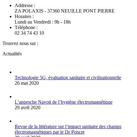
Addresse :
ZA POLAXIS - 37360 NEUILLE PONT PIERRE
Horaires :
Lundi au Vendredi : 9h - 18h
Téléphone :
02 34 74 43 10
Trouvez nous sur :
Facebook
YouTube
Actualités
page
page
opens
opens
in
in
new
new
Technologie 5G, évaluation sanitaire et civilisationnelle
window
window
26 mai 2020
L’approche Navoti de l’hygiène électromagnétique
29 avril 2020
Revue de la littérature sur l’impact sanitaire des champs
électromagnétiques par le Dr Poncet