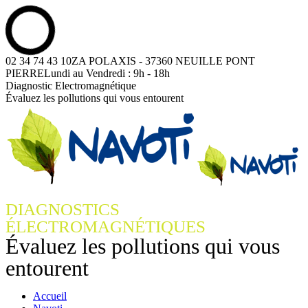
Contenu
02 34 74 43 10
ZA POLAXIS - 37360 NEUILLE PONT
en
PIERRE
Lundi au Vendredi : 9h - 18h
pleine
Facebook
YouTube
Diagnostic Electromagnétique
largeur
page
page
Évaluez les pollutions qui vous entourent
opens
opens
in
in
new
new
window
window
DIAGNOSTICS
ÉLECTROMAGNÉTIQUES
Évaluez les pollutions qui vous
entourent
Accueil