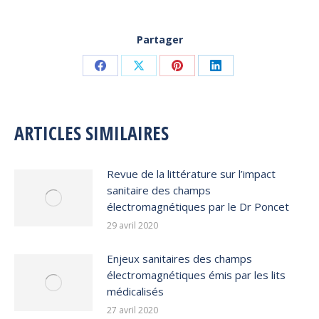
Partager
Share
Share
Share
Share
on
on
on
on
Facebook
X
Pinterest
LinkedIn
ARTICLES SIMILAIRES
Revue de la littérature sur l’impact
sanitaire des champs
électromagnétiques par le Dr Poncet
29 avril 2020
Enjeux sanitaires des champs
électromagnétiques émis par les lits
médicalisés
27 avril 2020