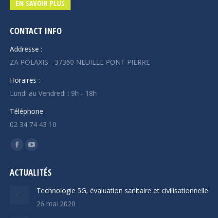
EN SAVOIR PLUS
CONTACT INFO
Addresse :
ZA POLAXIS - 37360 NEUILLE PONT PIERRE
Horaires :
Lundi au Vendredi : 9h - 18h
Téléphone :
02 34 74 43 10
Trouvez nous sur :
Facebook
YouTube
page
page
ACTUALITÉS
opens
opens
in
in
Technologie 5G, évaluation sanitaire et civilisationnelle
new
new
26 mai 2020
window
window