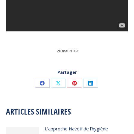
20 mai 2019
Partager
Share
Share
Share
Share
on
on
on
on
Facebook
X
Pinterest
LinkedIn
ARTICLES SIMILAIRES
L’approche Navoti de l’hygiène