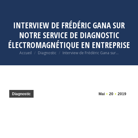
INTERVIEW DE FRÉDÉRIC GANA SUR
NOTRE SERVICE DE DIAGNOSTIC
ÉLECTROMAGNÉTIQUE EN ENTREPRISE
Vous êtes ici :
Accueil
Diagnostic
Interview de Frédéric Gana sur…
Diagnostic
Mai
20
2019