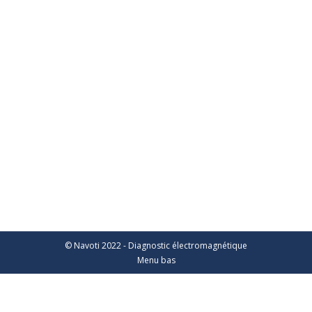
INTERVIEW DE FRÉDÉRIC GANA SUR NOTRE
SERVICE DE DIAGNOSTIC
ÉLECTROMAGNÉTIQUE EN ENTREPRISE
Diagnostic
Par
fredericgana@navoti.com
20 mai 2019
Laisser un commentaire
IeWeb TV interview Frédéric Gana sur le diagnostic
électromagnétique en entreprise. Comment ça
marche ? Combien ça coûte ? Quels sont les effets
des ondes sur la santé ?
© Navoti 2022 - Diagnostic électromagnétique
Menu bas